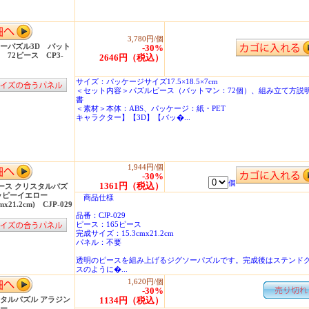
3,780円/個
ーパズル3D バット
-30%
 72ピース CP3-
2646円（税込）
サイズ：パッケージサイズ17.5×18.5×7cm
＜セット内容＞パズルピース（バットマン：72個）、組み立て方説
書
＜素材＞本体：ABS、パッケージ：紙・PET
キャラクター】【3D】【バッ�...
1,944円/個
-30%
個
1361円（税込）
ピース クリスタルパズ
ッピーイエロー
商品仕様
cmx21.2cm) CJP-029
品番：CJP-029
ピース：165ピース
完成サイズ：15.3cmx21.2cm
パネル：不要
透明のピースを組み上げるジグソーパズルです。完成後はステンド
スのように�...
1,620円/個
-30%
タルパズル アラジン
1134円（税込）
ー