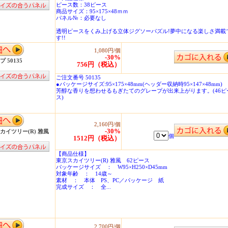
ピース数：38ピース
商品サイズ：95×175×48ｍｍ
パネル№：必要なし
透明ピースをくみ上げる立体ジグソーパズル!夢中になる楽しさ満載
す!!
1,080円/個
-30%
 50135
756円（税込）
ご注文番号 50135
●パッケージサイズ:95×175×48mm(ヘッダー収納時95×147×48mm)
芳醇な香りを想わせるもぎたてのグレープが出来上がります。(46ピ
ス)
2,160円/個
-30%
カイツリー(R) 雅風
個
1512円（税込）
【商品仕様】
東京スカイツリー(R) 雅風 62ピース
パッケージサイズ ： W95×H250×D45mm
対象年齢 ： 14歳～
素材 ： 本体 PS、PC／パッケージ 紙
完成サイズ ： 全...
2,700円/個