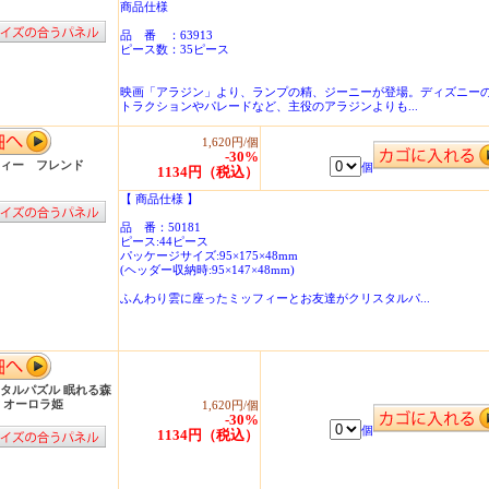
商品仕様
品 番 ：63913
ピース数：35ピース
映画「アラジン」より、ランプの精、ジーニーが登場。ディズニー
トラクションやパレードなど、主役のアラジンよりも...
1,620円/個
-30%
フィー フレンド
個
1134円（税込）
【 商品仕様 】
品 番：50181
ピース:44ピース
パッケージサイズ:95×175×48mm
(ヘッダー収納時:95×147×48mm)
ふんわり雲に座ったミッフィーとお友達がクリスタルパ...
タルパズル 眠れる森
 オーロラ姫
1,620円/個
-30%
個
1134円（税込）