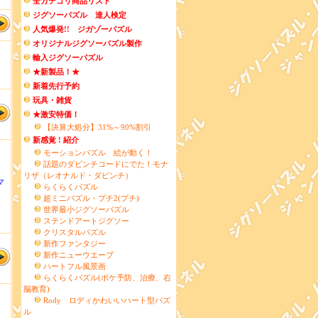
全カテゴリ商品リスト
ジグソーパズル 達人検定
人気爆発!! ジガゾーパズル
オリジナルジグソーパズル製作
輸入ジグソーパズル
★新製品！★
新着先行予約
玩具・雑貨
★激安特価！
【決算大処分】31%～90%割引
新感覚 ! 紹介
モーションパズル 絵が動く！
話題のダビンチコードにでた！モナ
リザ（レオナルド・ダビンチ）
マ
らくらくパズル
超ミニパズル・プチ2(プチ)
世界最小ジグソーパズル
ステンドアートジグソー
クリスタルパズル
新作ファンタジー
新作ニューウエーブ
ハートフル風景画
らくらくパズル(ボケ予防、治療、右
脳教育)
Rody ロディかわいいハート型パズ
ル