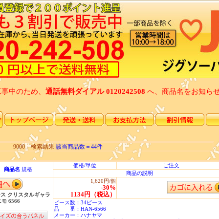
工事中のため、
通話無料ダイアル 0120242508
へ、商品名をお知ら
「9000」検索結果
該当商品数＝44件
価格/単位
ご注文
商品名
規格
商品の説明
1,620円/個
-30%
1134円（税込）
ース クリスタルギャラ
モ 6566
ピース数：34ピース
品 番：HAN-6566
メーカー：ハナヤマ