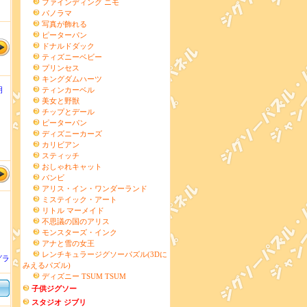
ファインディング ニモ
パノラマ
写真が飾れる
ピーターパン
ドナルドダック
ティズニーベビー
プリンセス
キングダムハーツ
明
ティンカーベル
美女と野獣
チップとデール
ピーターパン
ディズニーカーズ
カリビアン
スティッチ
おしゃれキャット
バンビ
アリス・イン・ワンダーランド
ミステイック・アート
リトル マーメイド
不思議の国のアリス
モンスターズ・インク
アナと雪の女王
レンチキュラージグソーパズル(3Dに
グラ
みえるパズル)
ディズニー TSUM TSUM
子供ジグソー
スタジオ ジブリ