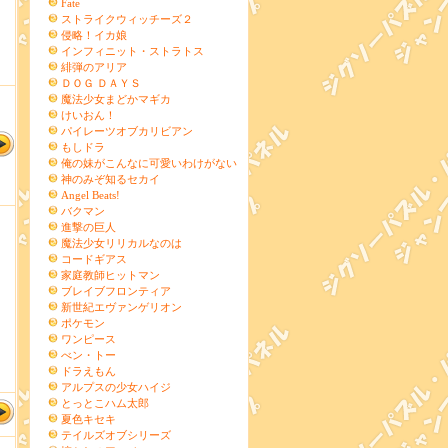
Fate
ストライクウィッチーズ２
侵略！イカ娘
インフィニット・ストラトス
緋弾のアリア
ＤＯＧ ＤＡＹＳ
魔法少女まどかマギカ
けいおん！
パイレーツオブカリビアン
もしドラ
俺の妹がこんなに可愛いわけがない
神のみぞ知るセカイ
Angel Beats!
バクマン
進撃の巨人
魔法少女リリカルなのは
コードギアス
家庭教師ヒットマン
ブレイブフロンティア
新世紀エヴァンゲリオン
ポケモン
ワンピース
べン・トー
ドラえもん
アルプスの少女ハイジ
とっとこハム太郎
夏色キセキ
テイルズオブシリーズ