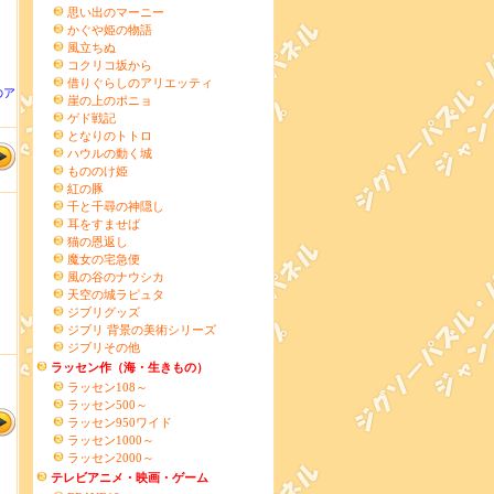
思い出のマーニー
かぐや姫の物語
風立ちぬ
コクリコ坂から
借りぐらしのアリエッティ
のア
崖の上のポニョ
ゲド戦記
となりのトトロ
ハウルの動く城
もののけ姫
紅の豚
千と千尋の神隠し
耳をすませば
猫の恩返し
魔女の宅急便
風の谷のナウシカ
天空の城ラピュタ
ジブリグッズ
ジブリ 背景の美術シリーズ
ジブリその他
ラッセン作（海・生きもの）
ラッセン108～
ラッセン500～
ラッセン950ワイド
ラッセン1000～
ラッセン2000～
テレビアニメ・映画・ゲーム