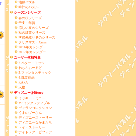
地獄パズル
マ
時計のパズル
シーズンシリーズ
春の桜シリーズ
干支・年賀
涼しい夏のシリーズ
秋の紅葉シリーズ
季節先取り冬のシリーズ
クリスマス・Xmas
2016年カレンダー
2017年カレンダー
ユーザー依頼特集
2.ペター・モッツ
わちふぃーるど
3.ファンタスティック
4.廃盤商品
KARA
人物
ディズニー@Disney
ミッキー・ミニー
Mr.インクレディブル
ヴィランコレクション
くまのプーさん
ディズニーストーリー
ディズニーなかまたち
トイ・ストーリー
ナイトメア・ビフォア