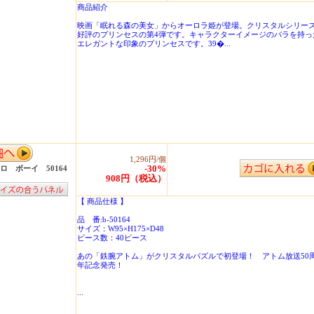
商品紹介
映画「眠れる森の美女」からオーロラ姫が登場。クリスタルシリー
好評のプリンセスの第4弾です。キャラクターイメージのバラを持っ
エレガントな印象のプリンセスです。39�...
1,296円/個
-30%
ロ ボーイ 50164
908円（税込）
【 商品仕様 】
品 番:b-50164
サイズ：W95×H175×D48
ピース数：40ピース
あの「鉄腕アトム」がクリスタルパズルで初登場！ アトム放送50
年記念発売！
...