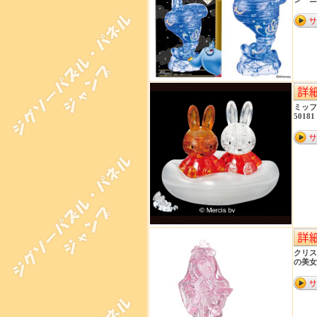
ミッ
50181
クリス
の美女