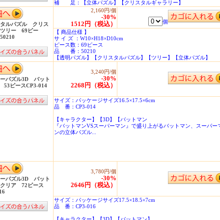
補 足：【立体パズル】【クリスタルギャラリー】
2,160円/個
-30%
個
1512円（税込）
タルパズル クリス
ツリー 69ピー
【 商品仕様 】
0210
サ イ ズ ：W10×H18×D10cm
ピース数：69ピース
品 番：50210
【透明パズル】【クリスタルパズル】【ツリー】【立体パズル】
3,240円/個
-30%
ーパズル3D バット
2268円（税込）
 53ピースCP3-014
サイズ：パッケージサイズ16.5×17.5×6cm
品 番：CP3-014
【キャラクター】【3D】【バットマン
『バットマンVSスーパーマン』で盛り上がるバットマン、スーパー
ンの立体パズル...
3,780円/個
-30%
ーパズル3D バット
2646円（税込）
クリア 72ピース
16
サイズ：パッケージサイズ17.5×18.5×7cm
品 番：CP3-016
【キャラクター】【3D】【バットマン】