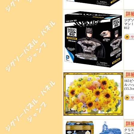
ジグソ
マンⅠ
012
165
ル ハ
(15.3
クリス
ジーニ