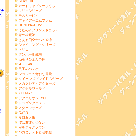
BRAVE10
カードキャプターさくら
マリオシリーズ
ズ大
た
星のカービィ
ファイアーエムブレム
HUNTER×HUNTER
うたの☆プリンスさまっ♪
青の祓魔師
とある飛空士への追憶
シャイニング・シリーズ
トリコ
ダンボール戦機
ぬらりひょんの孫
akb00 48
黒子のバスケ
ジョジョの奇妙な冒険
クイーンズブレイド シリーズ
メカクシティアクターズ
アクセルワールド
ZETMAN
アクエリオンEVOL
ドラゴンクエスト
スターウォーズ
周
GARO
夏目友人帳
僕は友達が少ない
ギルティクラウン
バカとテストと召喚獣