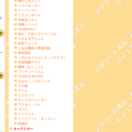
懐かしのアニメ
ハリーポッター
アンパンマン
ドラゴンボール
で
名探偵コナン
戦隊シリーズ
WORKING!!
箱入 子供ジグソーパズル
ちびまる子ちゃん
妖怪ウォッチ
とある魔術の禁書目録
ー
坂本龍馬
パズル＆ドラゴンズ（パズドラ）
宇宙戦艦ヤマト
艦隊これくしょん
プリティーリズム
TIGER & BUNNY
おおきくふりかぶって
その他
アトム
ラブライブ
モンスターハンター
アグネス・ラム
ゴジラ
ラブプラス
ソードアート・オンライン
化物語
キャラクター