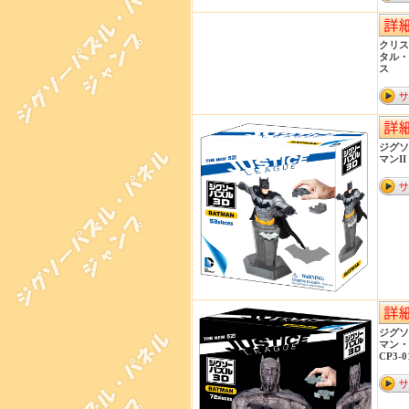
クリス
タル・
ス 5
ジグソ
マンII
ジグソ
マン・
CP3-0