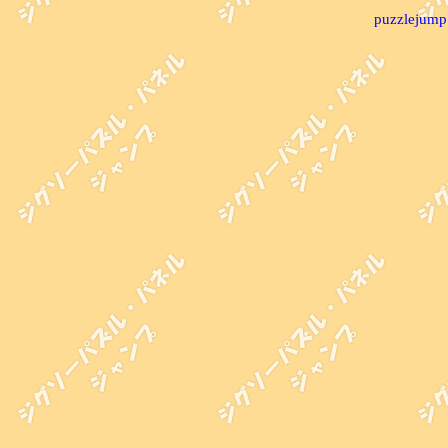
puzzlejump