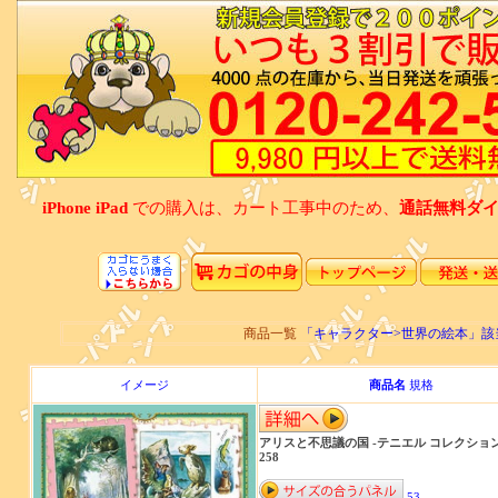
iPhone iPad
での購入は、カート工事中のため、
通話無料ダイアル
商品一覧
「キャラクター>世界の絵本」
イメージ
商品名
規格
アリスと不思議の国 -テニエル コレクション-
258
53