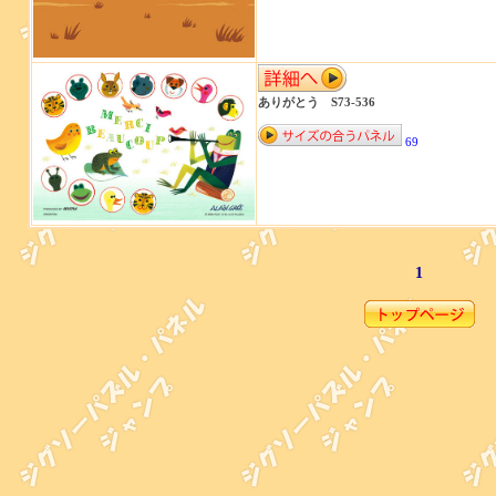
ありがとう S73-536
69
1