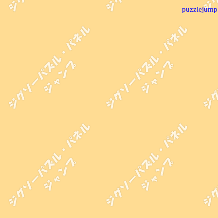
puzzlejump