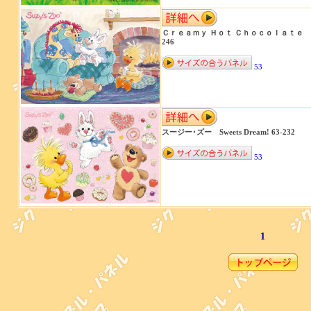
Ｃｒｅａｍｙ Ｈｏｔ Ｃｈｏｃｏｌａｔｅ 6
246
53
スージー･ズー Sweets Dream! 63-232
53
1