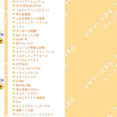
ファイアーエムブレム
HUNTER×HUNTER
うたの☆プリンスさまっ♪
青の祓魔師
とある飛空士への追憶
シャイニング・シリーズ
トリコ
ダンボール戦機
個
ぬらりひょんの孫
akb00 48
黒子のバスケ
ジョジョの奇妙な冒険
クイーンズブレイド シリーズ
メカクシティアクターズ
アクセルワールド
ZETMAN
アクエリオンEVOL
ドラゴンクエスト
スターウォーズ
個
GARO
夏目友人帳
僕は友達が少ない
ギルティクラウン
バカとテストと召喚獣
Fate
ストライクウィッチーズ２
侵略！イカ娘
インフィニット・ストラトス