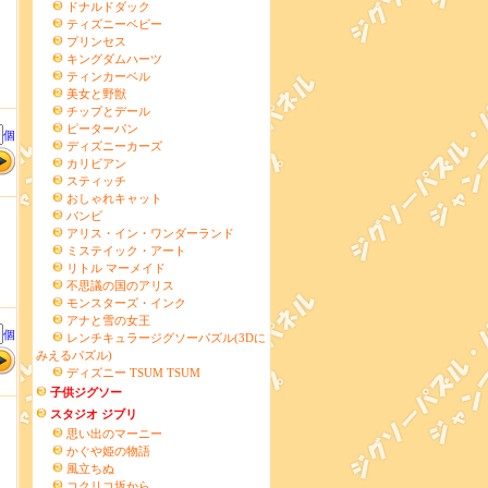
ドナルドダック
ティズニーベビー
プリンセス
キングダムハーツ
ティンカーベル
美女と野獣
チップとデール
ピーターパン
個
ディズニーカーズ
カリビアン
スティッチ
おしゃれキャット
バンビ
アリス・イン・ワンダーランド
ミステイック・アート
リトル マーメイド
不思議の国のアリス
モンスターズ・インク
アナと雪の女王
個
レンチキュラージグソーパズル(3Dに
みえるパズル)
ディズニー TSUM TSUM
子供ジグソー
スタジオ ジブリ
思い出のマーニー
かぐや姫の物語
風立ちぬ
コクリコ坂から