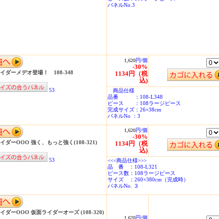
パネルNo.3
円/個
1,620
-30%
イダーメデオ登場！ 108-348
1134円（税
込)
53
商品仕様
品番 ：108-L348
ピース ：108ラージピース
完成サイズ：26×38cm
パネルNo ：3
円/個
1,620
-30%
イダーOOO 強く、もっと強く(108-321)
1134円（税
込)
53
<<<商品仕様>>>
品 番 ：108-L321
ピース数：108ラージピース
サイズ ：260×380cm（完成時）
パネルNo. ３
イダーOOO 仮面ライダーオーズ (108-320)
円/個
1,620