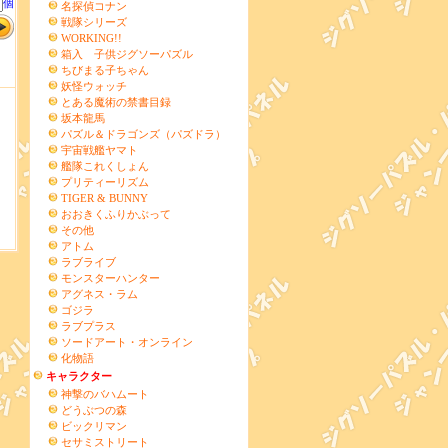
個
名探偵コナン
戦隊シリーズ
WORKING!!
箱入 子供ジグソーパズル
ちびまる子ちゃん
妖怪ウォッチ
とある魔術の禁書目録
坂本龍馬
パズル＆ドラゴンズ（パズドラ）
宇宙戦艦ヤマト
艦隊これくしょん
プリティーリズム
TIGER & BUNNY
おおきくふりかぶって
その他
アトム
ラブライブ
モンスターハンター
アグネス・ラム
ゴジラ
ラブプラス
ソードアート・オンライン
化物語
キャラクター
神撃のバハムート
どうぶつの森
ビックリマン
セサミストリート