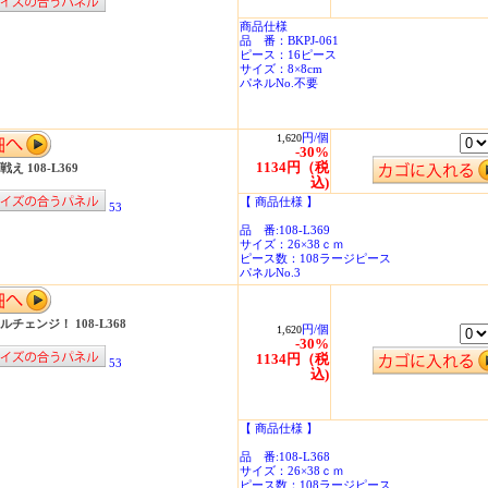
商品仕様
品 番：BKPJ-061
ピース：16ピース
サイズ：8×8cm
パネルNo.不要
円/個
1,620
-30%
1134円（税
え 108-L369
込)
【 商品仕様 】
53
品 番:108-L369
サイズ：26×38ｃｍ
ピース数：108ラージピース
パネルNo.3
チェンジ！ 108-L368
円/個
1,620
-30%
1134円（税
53
込)
【 商品仕様 】
品 番:108-L368
サイズ：26×38ｃｍ
ピース数：108ラージピース