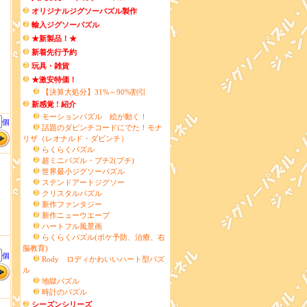
オリジナルジグソーパズル製作
輸入ジグソーパズル
★新製品！★
】
新着先行予約
玩具・雑貨
★激安特価！
【決算大処分】31%～90%割引
新感覚 ! 紹介
モーションパズル 絵が動く！
個
話題のダビンチコードにでた！モナ
リザ（レオナルド・ダビンチ）
らくらくパズル
超ミニパズル・プチ2(プチ)
世界最小ジグソーパズル
ステンドアートジグソー
クリスタルパズル
新作ファンタジー
新作ニューウエーブ
ハートフル風景画
らくらくパズル(ボケ予防、治療、右
脳教育)
個
Rody ロディかわいいハート型パズ
ル
地獄パズル
時計のパズル
シーズンシリーズ