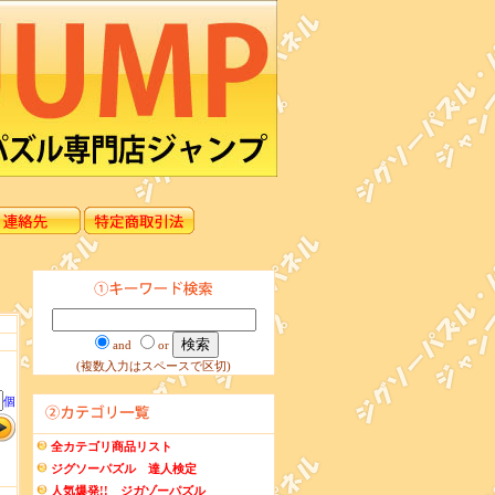
and
or
(複数入力はスペースで区切)
個
全カテゴリ商品リスト
ジグソーパズル 達人検定
人気爆発!! ジガゾーパズル