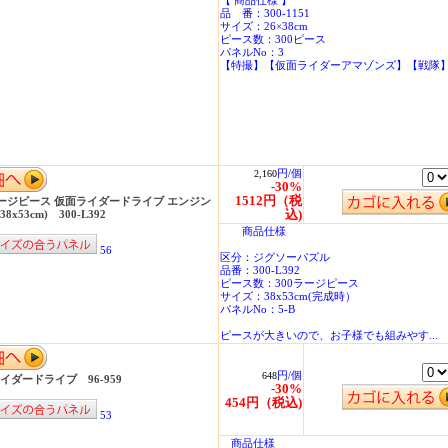
【 商品仕様 】
品 番：300-1151
サイズ：26×38cm
ピース数：300ピース
パネルNo：3
【特撮】【仮面ライダーアマゾンズ】【戦隊
円/個
2,160
-30%
1512円（税
ラージピース 仮面ライダードライブ エンジン
込)
38x53cm) 300-L392
商品仕様
56
区分：ジグソーパズル
品番：300-L392
ピース数：300ラージピース
サイズ：38x53cm(完成時）
パネルNo：5-B
ピースが大きいので、お子様でも組みやす...
円/個
648
イダードライブ 96-959
-30%
454円（税込)
53
商品仕様