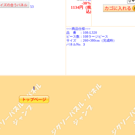
-30%
53
1134円（税
込)
<<<商品仕様>>>
品 番 ：108-L320
ピース数：108ラージピース
サイズ ：260×380cm（完成時）
パネルNo. ３
1