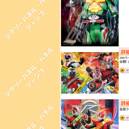
300
全開! (
仮面ラ