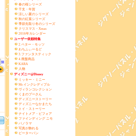
春の桜シリーズ
干支・年賀
涼しい夏のシリーズ
秋の紅葉シリーズ
季節先取り冬のシリーズ
」
クリスマス・Xmas
2016年カレンダー
ユーザー依頼特集
2.ペター・モッツ
わちふぃーるど
3.ファンタスティック
4.廃盤商品
個
KARA
人物
ディズニー@Disney
ミッキー・ミニー
Mr.インクレディブル
ヴィランコレクション
くまのプーさん
ディズニーストーリー
ディズニーなかまたち
トイ・ストーリー
ナイトメア・ビフォア
ファインディング ニモ
パノラマ
写真が飾れる
ピーターパン