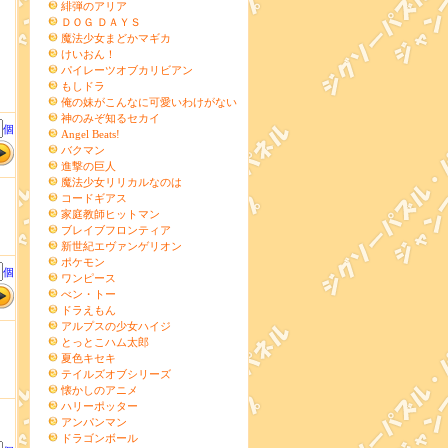
緋弾のアリア
ＤＯＧ ＤＡＹＳ
魔法少女まどかマギカ
けいおん！
パイレーツオブカリビアン
もしドラ
俺の妹がこんなに可愛いわけがない
神のみぞ知るセカイ
個
Angel Beats!
バクマン
進撃の巨人
魔法少女リリカルなのは
コードギアス
家庭教師ヒットマン
ブレイブフロンティア
新世紀エヴァンゲリオン
ポケモン
個
ワンピース
べン・トー
ドラえもん
アルプスの少女ハイジ
とっとこハム太郎
夏色キセキ
テイルズオブシリーズ
懐かしのアニメ
ハリーポッター
アンパンマン
ドラゴンボール