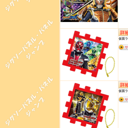
仮面ラ
仮面ラ