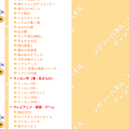
借りぐらしのアリエッティ
崖の上のポニョ
個
ゲド戦記
となりのトトロ
ハウルの動く城
もののけ姫
紅の豚
千と千尋の神隠し
耳をすませば
猫の恩返し
魔女の宅急便
風の谷のナウシカ
天空の城ラピュタ
ジブリグッズ
個
ジブリ 背景の美術シリーズ
ジブリその他
ラッセン作（海・生きもの）
ラッセン108～
ラッセン500～
ラッセン950ワイド
ラッセン1000～
ラッセン2000～
テレビアニメ・映画・ゲーム
BRAVE10
カードキャプターさくら
個
マリオシリーズ
星のカービィ