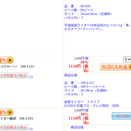
品 番 ：96-959
ピース数：96ピース
サイズ ：26cmx38cm（完成時）
パネルNo：3
平成仮面ライダー16作品目のヒーローは「車
がモチーフ! スーパーマシ...
円/個
1,620
-30%
1134円（税
ウカーン! 108-L522
込)
商品仕様
53
品 番 ：108-L522
ピース数：108ラージピース
サイズ ：26×38cm（完成時）
パネルNo：3
仮面ライダー ドライブ
(C)2014 石森プロ・テレビ朝日・ADK...
円/個
1,620
-30%
1134円（税
イダー鎧武 108-L393
込)
商品仕様
53