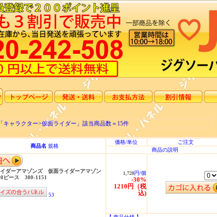
「キャラクター>仮面ライダー」該当商品数＝15件
価格/単位
ご注文
商品名
規格
商品の説明
イダーアマゾンズ 仮面ライダーアマゾン
円/個
1,728
0ピース 300-1151
-30%
1210円（税
込)
53