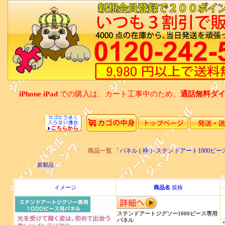
iPhone iPad
での購入は、カート工事中のため、
通話無料ダイアル
商品一覧
「パネル ( 枠 )>ステンドアート100
新製品
イメージ
商品名
規格
ステンドアートジグソー1000ピース専用
パネル