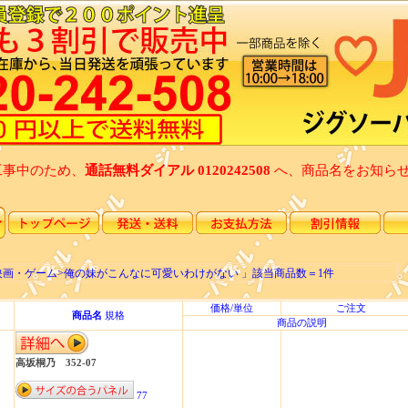
工事中のため、
通話無料ダイアル 0120242508
へ、商品名をお知ら
映画・ゲーム>俺の妹がこんなに可愛いわけがない 」該当商品数＝1件
価格/単位
ご注文
商品名
規格
商品の説明
高坂桐乃 352-07
77