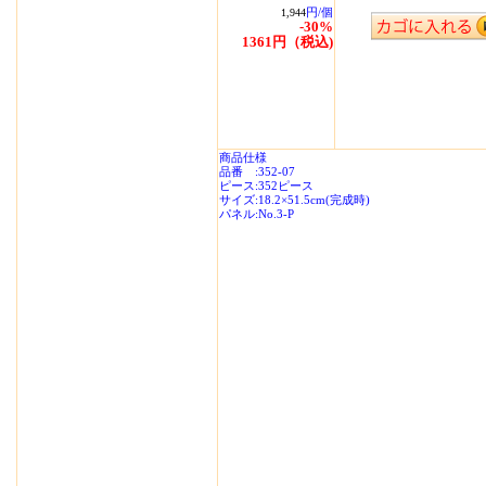
円/個
1,944
-30%
1361円（税込)
商品仕様
品番 :352-07
ピース:352ピース
サイズ:18.2×51.5cm(完成時)
パネル:No.3-P