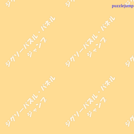
puzzlejump