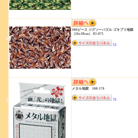
300ピース ジグソーパズル ゴキブリ地獄
（26x38cm） 83-075
53
メタル地獄 108-170
70