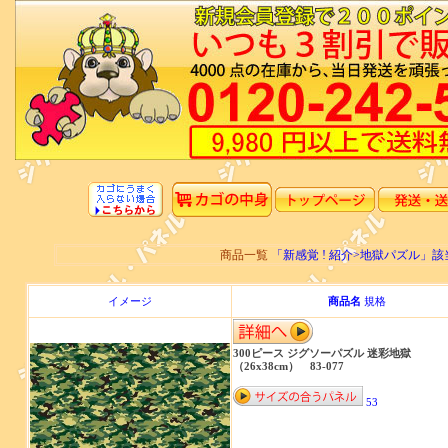
商品一覧
「新感覚 ! 紹介>地獄パズル
イメージ
商品名
規格
300ピース ジグソーパズル 迷彩地獄
（26x38cm） 83-077
53