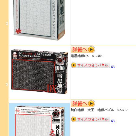
暗黒地獄DX 61-383
63
純白地獄 大王 地獄パズル 62-517
63