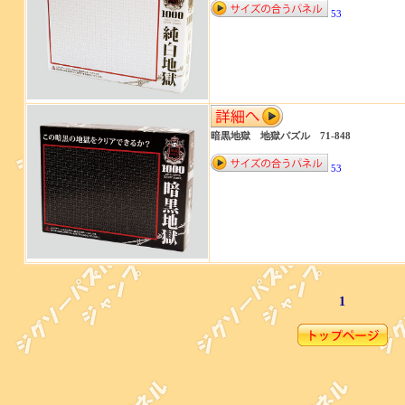
53
暗黒地獄 地獄パズル 71-848
53
1