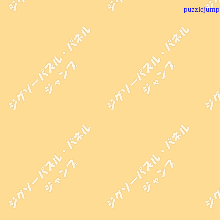
puzzlejump