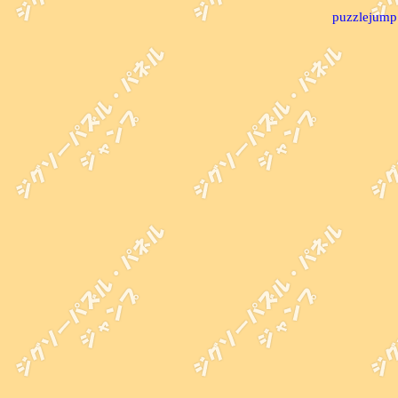
puzzlejump