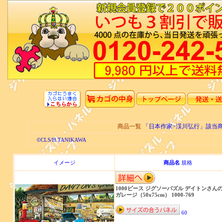
商品一覧
「日本作家>渓川弘行」該当
©CLS/H.TANIKAWA
イメージ
商品名
規格
1000ピース ジグソーパズル デイトンさん
ガレージ（50x75cm） 1000-769
60