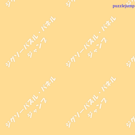
puzzlejump