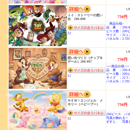
1,0
トイ・ストーリーの想い
756円
出 200-898
商品仕様>
品 番 ：200-8
ピース数：200
52
サイズ ：32 x 
パネル№：2-TD
1,0
想い出づくり（チップ＆
756円
デール）200-997
<<<商品仕様>>>
品 番 ：200-9
ピース数：200
52
サイズ ：22.5 
パネル№：2-TD
1,0
ＮＥＷ！エンジェル メ
モリー（ベビープー）
756円
200ピース パネ
写真が飾れる！
52
ずすと、 写真