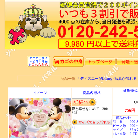
商品一覧
「ディズニー@Disney>写真が飾
価格/単位
イメージ
商品名
規格
1,0
愛と幸せをこめて 200-
756円
895
商品仕様>
品 番 ：200-8
ピース数：200
52
サイズ ：32 x 
パネル№：2-TD