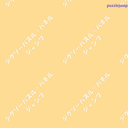
puzzlejump