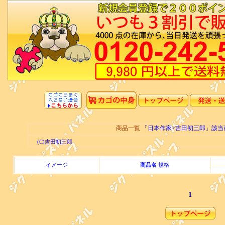
商品一覧
「日本作家>吉田初三郎」該
(C)吉田初三郎
イメージ
商品名
規格
1