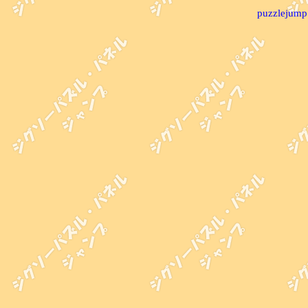
puzzlejump