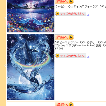
ラッセン ウェディング フォーラブ 500ピー
56
500ピース ジグソーパズル めざせ! パズル
プレシャス ラブ(From Art & Soul) 光るパ
07-702
56