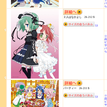
サ
パ
ら
２人はなかよし 26-212Ｓ
53
☆
品
ピ
サ
パ
ら
パーティー 26-211Ｓ
☆
53
品
ピ
サ