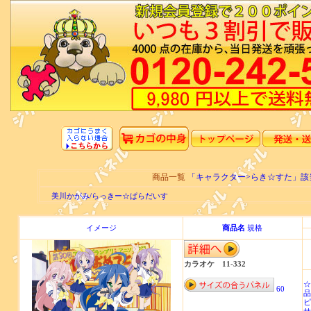
商品一覧
「キャラクター>らき☆すた」
美川かがみ/らっきー☆ぱらだいす
イメージ
商品名
規格
カラオケ 11-332
☆
60
品
ピ