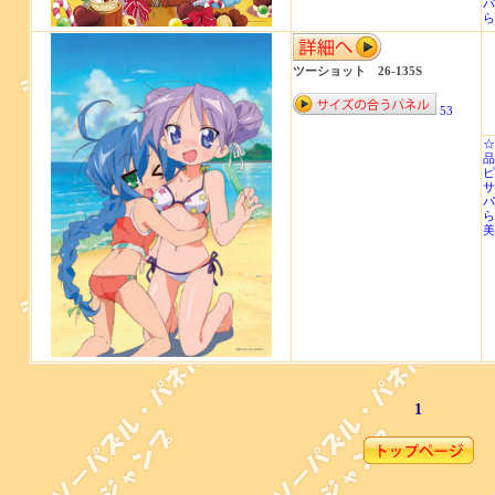
パ
ら
ツーショット 26-135S
53
☆
品
ピ
サ
パ
ら
美
1