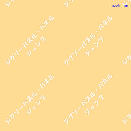
puzzlejump