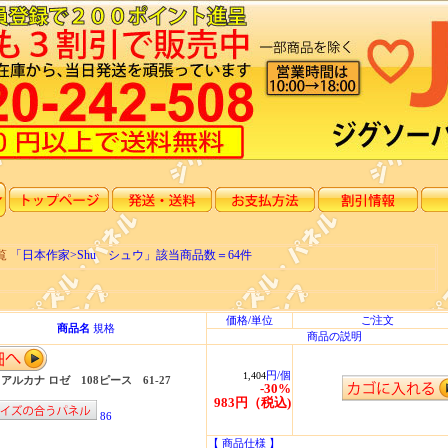
覧
「日本作家>Shu シュウ」該当商品数＝64件
価格/単位
ご注文
商品名
規格
商品の説明
円/個
1,404
 アルカナ ロゼ 108ピース 61-27
-30%
983円（税込)
86
【 商品仕様 】