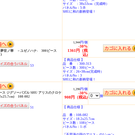
サイズ ：38x53cm（完成時）
パネルNo：5-B
SHUに和の新柄登場！
円/個
1,944
-30%
1361円（税
 夢世ノ華 －ユゼノハナ- 300ピース
込)
13
【 商品仕様 】
品 番 ：300-313
53
ピース数：300ピース
サイズ：26×38cm(完成時）
パネルNo：3
SHUに和の新柄登場！
円/個
1,296
ピース ジグソーパズル SHU アリスのクロケ
-30%
個
2x25.7cm) 108-082
908円（税込)
【 商品仕様 】
51
品 番：108-082
サイズ：18.2x25.7cm
ピース数：108ピース
パネルNo：1-ボ
『不思議の国のアリス』の1シーン。