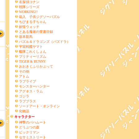
名探偵コナン
戦隊シリーズ
WORKING!!
箱入 子供ジグソーパズル
ちびまる子ちゃん
妖怪ウォッチ
とある魔術の禁書目録
坂本龍馬
パズル＆ドラゴンズ（パズドラ）
宇宙戦艦ヤマト
艦隊これくしょん
プリティーリズム
TIGER & BUNNY
おおきくふりかぶって
その他
アトム
ラブライブ
モンスターハンター
アグネス・ラム
ゴジラ
ラブプラス
ソードアート・オンライン
化物語
キャラクター
神撃のバハムート
どうぶつの森
ビックリマン
セサミストリート