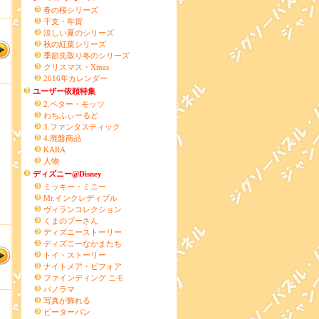
春の桜シリーズ
干支・年賀
涼しい夏のシリーズ
秋の紅葉シリーズ
季節先取り冬のシリーズ
クリスマス・Xmas
2016年カレンダー
ユーザー依頼特集
2.ペター・モッツ
わちふぃーるど
3.ファンタスティック
4.廃盤商品
KARA
人物
ディズニー@Disney
ミッキー・ミニー
Mr.インクレディブル
ヴィランコレクション
くまのプーさん
ディズニーストーリー
ディズニーなかまたち
トイ・ストーリー
ナイトメア・ビフォア
ファインディング ニモ
パノラマ
写真が飾れる
ピーターパン