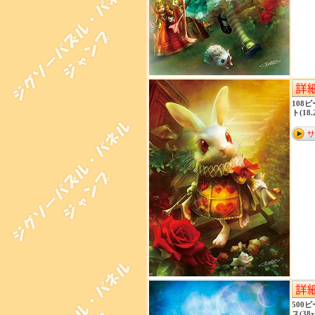
108
ト(18.
500
ス(38x