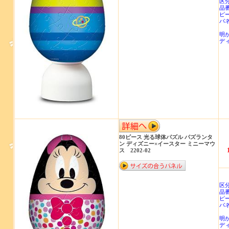
区
品番
ピ
パ
明
ディ
80ピース 光る球体パズル パズランタ
ン ディズニー×イースター ミニーマウ
ス 2202-02
商
区
品番
ピ
パ
明
ディ