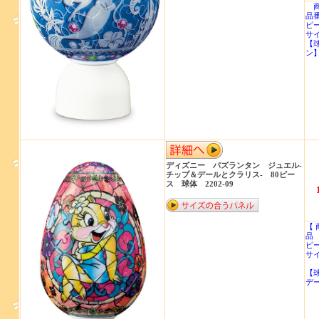
商
品番
ピ
サイ
【
ン
ディズニー パズランタン ジュエル‐
チップ＆デールとクラリス‐ 80ピー
ス 球体 2202-09
【 
品 
ピー
サイ
【
デ