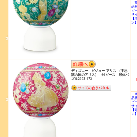
商
品番
ピ
サイ
【
ン
ディズニー ビジュー‐アリス‐（不思
議の国のアリス） 60ピース 球体パ
ズル2003-472
商
品番
ピ
サイ
【
ン