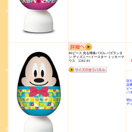
80ピース 光る球体パズル パズランタ
ン ディズニー×イースター ミッキーマ
ウス 2202-01
商
区
品番
ピ
パ
明
ディ