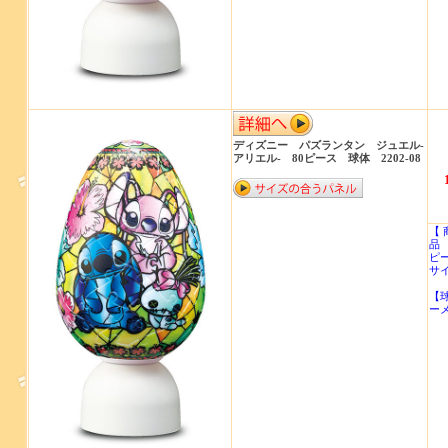
ディズニー パズランタン ジュエル‐
アリエル‐ 80ピース 球体 2202-08
【 
品 
ピー
サイ
【
ー