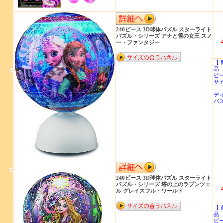
240ピース 3D球体パズル スターライト
パズル・シリーズ アナと雪の女王 スノ
ー・ファンタジー
【 
品 
ピー
サイ
デ
パ
240ピース 3D球体パズル スターライト
パズル・シリーズ 塔の上のラプンツェ
ル グレイスフル・ワールド
【 
品 
ピー