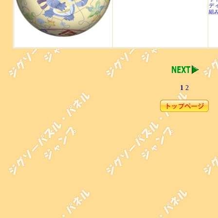
デ
組
1
2