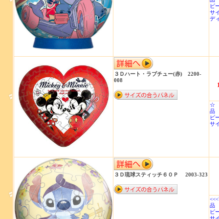
ピ
サ
デ
３Ｄハート・ラブチュー(赤) 2200-
008
☆
品 
ピ
サイ
３Ｄ琉球スティッチ６０Ｐ 2003-323
<<
品 
ピ
サ