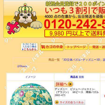
商品一覧
「3D立体パズル>ディズニー3D
@Disney
イメージ
商品名
規格
ディズニー ビジュー‐ジャスミン‐
（アラジン） 60ピース 球体パズル
2003-473