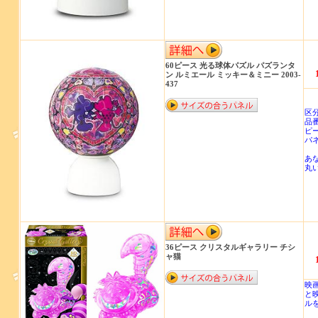
60ピース 光る球体パズル パズランタ
ン ルミエール ミッキー＆ミニー 2003-
437
商
区
品番
ピ
パ
あ
丸い
36ピース クリスタルギャラリー チシ
ャ猫
映
と
ル