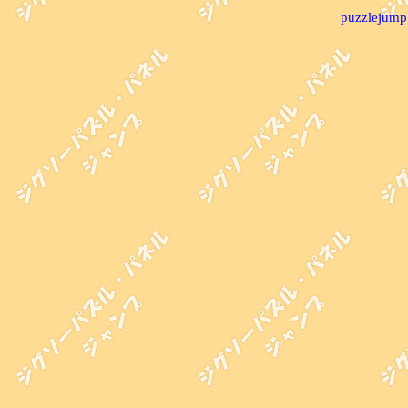
puzzlejump