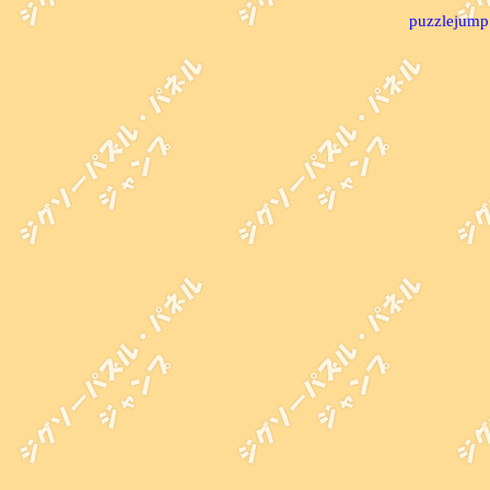
puzzlejump