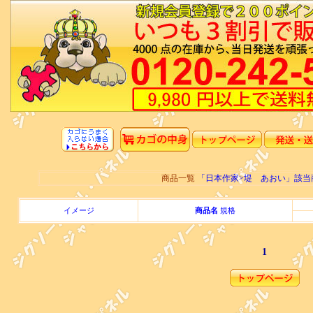
商品一覧
「日本作家>堤 あおい」該
イメージ
商品名
規格
1