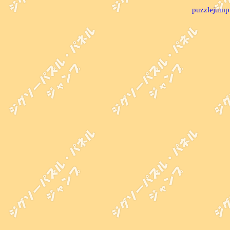
puzzlejump