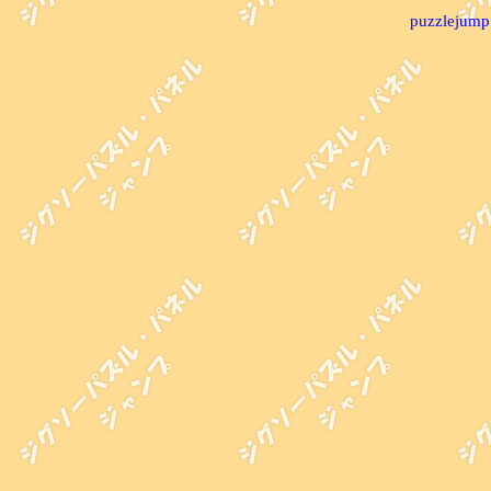
puzzlejump