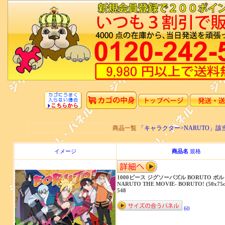
商品一覧
「キャラクター>NARUTO」
イメージ
商品名
規格
1000ピース ジグソーパズル BORUTO ボルト
NARUTO THE MOVIE- BORUTO! (50x75c
548
60