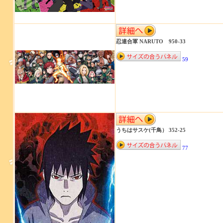
忍連合軍 NARUTO 950-33
59
うちはサスケ(千鳥） 352-25
77