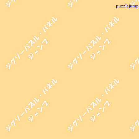
puzzlejump