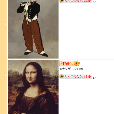
53
モナリザ 704-596
62