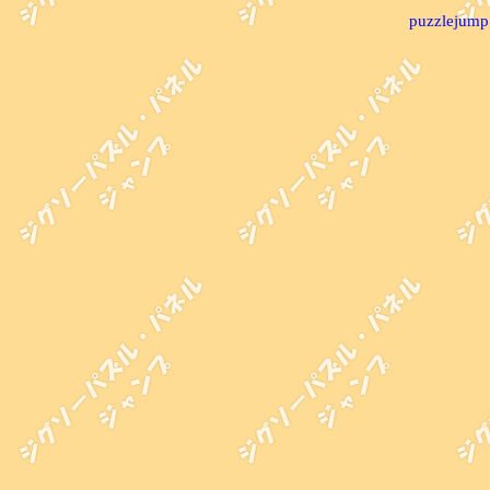
puzzlejump