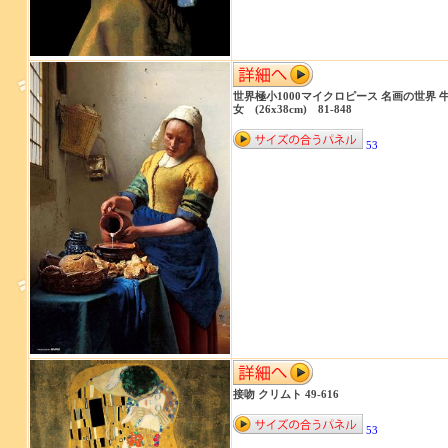
世界極小1000マイクロピース 名画の世界 
女 (26x38cm) 81-848
53
接吻 クリムト 49-616
53