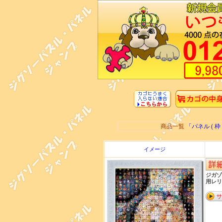
商品一覧
「パネル (
イメージ
ジガゾ
用レリ