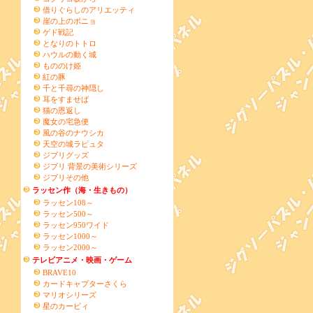
借りぐらしのアリエッティ
崖の上のポニョ
ゲド戦記
となりのトトロ
ハウルの動く城
もののけ姫
紅の豚
千と千尋の神隠し
耳をすませば
猫の恩返し
魔女の宅急便
風の谷のナウシカ
天空の城ラピュタ
ジブリグッズ
ジブリ 背景の美術シリーズ
ジブリその他
ラッセン作（海・生きもの）
ラッセン108～
ラッセン500～
ラッセン950ワイド
ラッセン1000～
ラッセン2000～
テレビアニメ・映画・ゲーム
BRAVE10
カードキャプターさくら
マリオシリーズ
星のカービィ