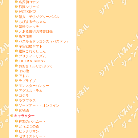
名探偵コナン
戦隊シリーズ
WORKING!!
箱入 子供ジグソーパズル
ちびまる子ちゃん
妖怪ウォッチ
とある魔術の禁書目録
坂本龍馬
パズル＆ドラゴンズ（パズドラ）
宇宙戦艦ヤマト
艦隊これくしょん
プリティーリズム
TIGER & BUNNY
おおきくふりかぶって
その他
アトム
ラブライブ
モンスターハンター
アグネス・ラム
ゴジラ
ラブプラス
ソードアート・オンライン
化物語
キャラクター
神撃のバハムート
どうぶつの森
ビックリマン
セサミストリート