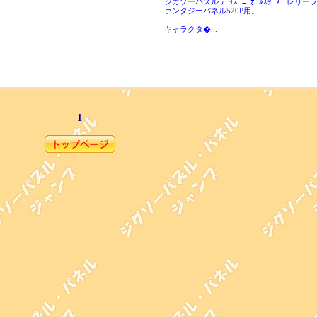
ジガゾーパズル ﾃﾞｲｽﾞﾆｰｵｰﾙｽﾀｰｽﾞ レリー
ァンタジーパネル520P用。
キャラクタ�...
1