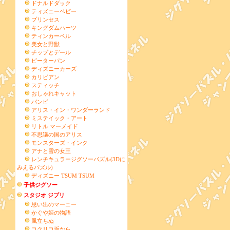
ドナルドダック
ティズニーベビー
プリンセス
キングダムハーツ
ティンカーベル
美女と野獣
チップとデール
ピーターパン
ディズニーカーズ
カリビアン
スティッチ
おしゃれキャット
バンビ
アリス・イン・ワンダーランド
ミステイック・アート
リトル マーメイド
不思議の国のアリス
モンスターズ・インク
アナと雪の女王
レンチキュラージグソーパズル(3Dに
みえるパズル)
ディズニー TSUM TSUM
子供ジグソー
スタジオ ジブリ
思い出のマーニー
かぐや姫の物語
風立ちぬ
コクリコ坂から