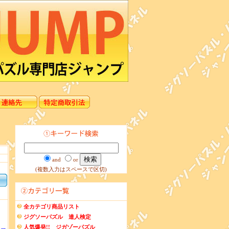
and
or
(複数入力はスペースで区切)
全カテゴリ商品リスト
ジグソーパズル 達人検定
人気爆発!! ジガゾーパズル