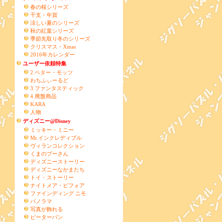
春の桜シリーズ
干支・年賀
涼しい夏のシリーズ
秋の紅葉シリーズ
季節先取り冬のシリーズ
クリスマス・Xmas
2016年カレンダー
ユーザー依頼特集
2.ペター・モッツ
わちふぃーるど
3.ファンタスティック
4.廃盤商品
KARA
人物
ディズニー@Disney
ミッキー・ミニー
Mr.インクレディブル
ヴィランコレクション
くまのプーさん
ディズニーストーリー
ディズニーなかまたち
トイ・ストーリー
ナイトメア・ビフォア
ファインディング ニモ
パノラマ
写真が飾れる
ピーターパン