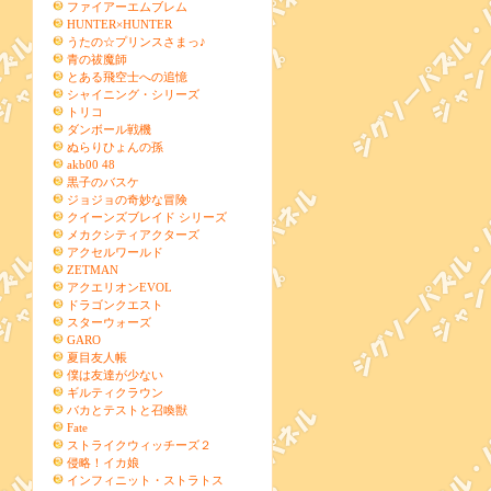
ファイアーエムブレム
HUNTER×HUNTER
うたの☆プリンスさまっ♪
青の祓魔師
とある飛空士への追憶
シャイニング・シリーズ
トリコ
ダンボール戦機
ぬらりひょんの孫
akb00 48
黒子のバスケ
ジョジョの奇妙な冒険
クイーンズブレイド シリーズ
メカクシティアクターズ
アクセルワールド
ZETMAN
アクエリオンEVOL
ドラゴンクエスト
スターウォーズ
GARO
夏目友人帳
僕は友達が少ない
ギルティクラウン
バカとテストと召喚獣
Fate
ストライクウィッチーズ２
侵略！イカ娘
インフィニット・ストラトス