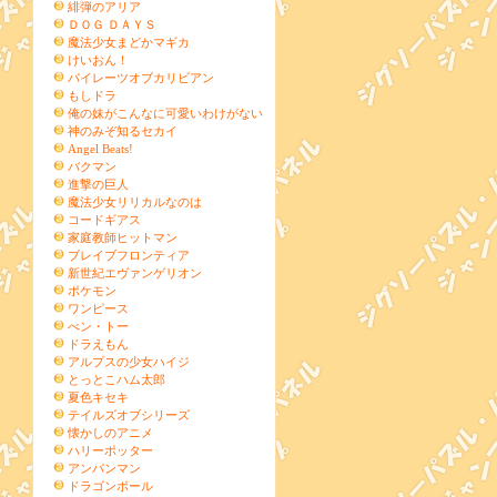
緋弾のアリア
ＤＯＧ ＤＡＹＳ
魔法少女まどかマギカ
けいおん！
パイレーツオブカリビアン
もしドラ
俺の妹がこんなに可愛いわけがない
神のみぞ知るセカイ
Angel Beats!
バクマン
進撃の巨人
魔法少女リリカルなのは
コードギアス
家庭教師ヒットマン
ブレイブフロンティア
新世紀エヴァンゲリオン
ポケモン
ワンピース
べン・トー
ドラえもん
アルプスの少女ハイジ
とっとこハム太郎
夏色キセキ
テイルズオブシリーズ
懐かしのアニメ
ハリーポッター
アンパンマン
ドラゴンボール