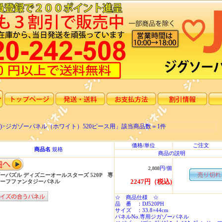
 枠 )>ジガゾーパネル（ホワイト）520ピース用」該当商品数＝1件
価格/単位
ご注文
商品名
規格
商品の説明
円/個
2,808
ーパズル ディズニーオールスターズ 520P 専
2247円（税込)
ーフファンタジーパネル
☆ 商品仕様 ☆
品 番 ：DJ520PH
サイズ ：33.8×44cm
パネルNo.専用ジガゾーパネル