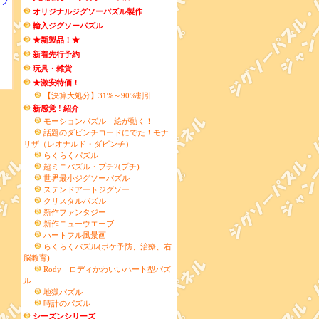
フフ
オリジナルジグソーパズル製作
輸入ジグソーパズル
★新製品！★
新着先行予約
玩具・雑貨
★激安特価！
【決算大処分】31%～90%割引
新感覚 ! 紹介
モーションパズル 絵が動く！
話題のダビンチコードにでた！モナ
リザ（レオナルド・ダビンチ）
らくらくパズル
超ミニパズル・プチ2(プチ)
世界最小ジグソーパズル
ステンドアートジグソー
クリスタルパズル
新作ファンタジー
新作ニューウエーブ
ハートフル風景画
らくらくパズル(ボケ予防、治療、右
脳教育)
Rody ロディかわいいハート型パズ
ル
地獄パズル
時計のパズル
シーズンシリーズ