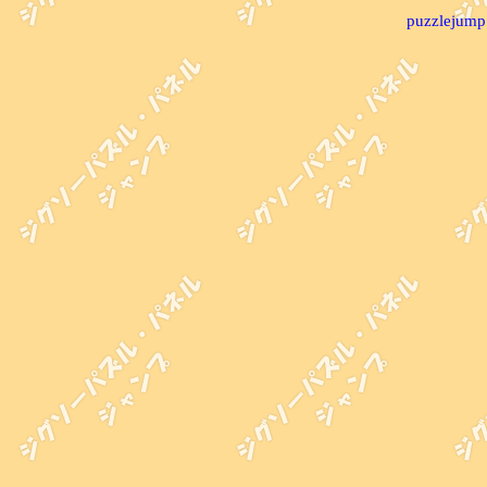
puzzlejump