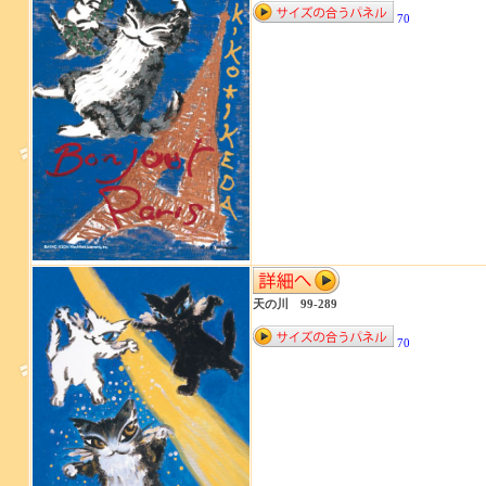
70
天の川 99-289
70