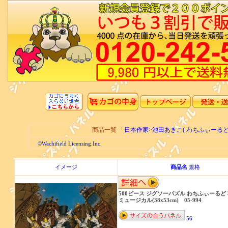
商品一覧
「日本作家>池田あきこ( わちふぃーる
©Wachifield Licensing.Inc.
イメージ
商品名
規格
500ピース ジグソーパズル わちふぃーるど
ミュージカル(38x53cm) 05-994
56