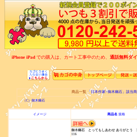
iPhone iPad
での購入は、カート工事中のため、
通話無料ダイアル
商品一覧
「日本作家>御木幽石」該当
（C）御木幽石
イメージ
商品名
規格
御木幽石 とってもしあわせ ありがとう 35
116