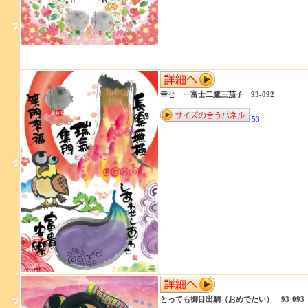
幸せ 一富士二鷹三茄子 93-092
53
とっても御目出鯛（おめでたい） 93-093