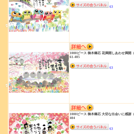
63
1000ピース 御木幽石 花満開しあわせ満開（
61-405
63
1000ピース 御木幽石 大切な出会いに感謝（49
404
63