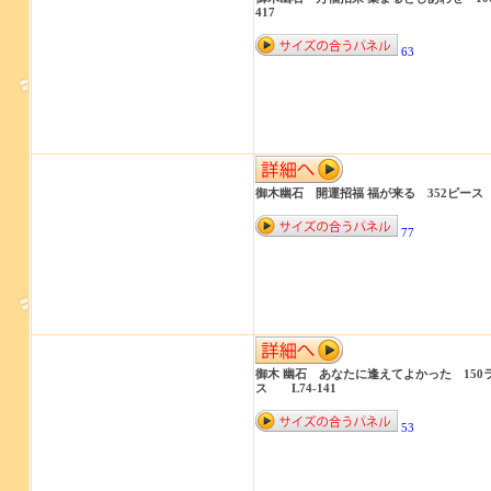
417
63
御木幽石 開運招福 福が来る 352ピース 
77
御木 幽石 あなたに逢えてよかった 150
ス L74-141
53