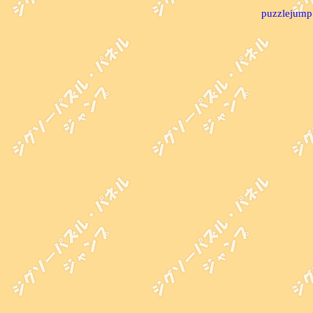
puzzlejump