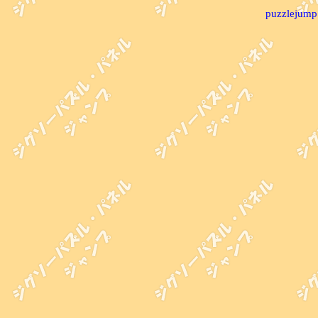
puzzlejump