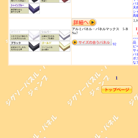
パ
天
シ
高級
2,1
1
アルミパネル・パネルマックス 5-B
No7
<<
品 
92
ピ
サイ
パ
ポ
な
1