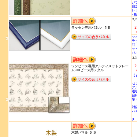
ジ
自
レ
2色
3,0
2
ラッセン専用パネル 5-B
<<
ラ
品 
サイ
パ
3,7
2
ワンピース専用アルティメットフレー
ム500ピース用メタル
【
セ
ア
透明
台
吊
対応
パネ
(C..
木製パネル ５-B