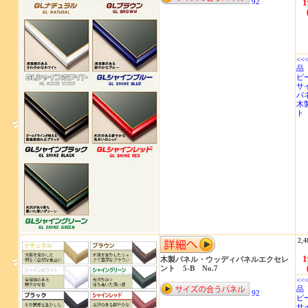
92
1
<<
品 
ピ
サイ
パ
木
2,4
1
木製パネル・ウッディパネルエクセレ
ント 5-B No.7
<<
品 
92
ピ
サイ