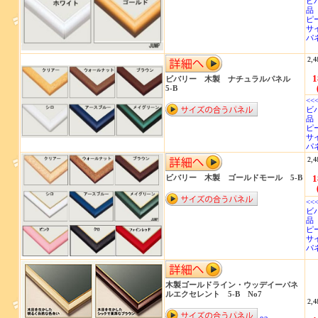
ビ
品 
ピ
サイ
パ
2,4
1
ビバリー 木製 ナチュラルパネル
5-B
<<
ビ
品
ピ
サイ
パ
2,4
ビバリー 木製 ゴールドモール 5-B
1
<<
ビ
品
ピ
サイ
パ
木製ゴールドライン・ウッデイーパネ
ルエクセレント 5-B No7
2,4