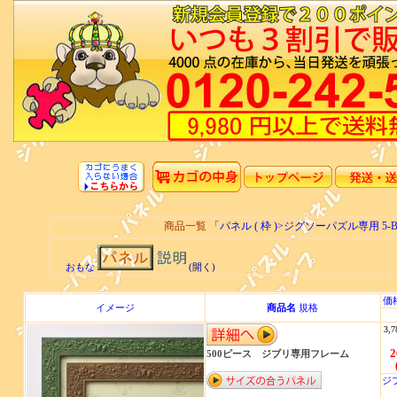
商品一覧
「パネル ( 枠 )>ジグソーパズル専用 
おもな
(開く)
価
イメージ
商品名
規格
3,7
2
500ピース ジブリ専用フレーム
ジ