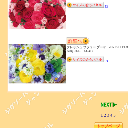
53
フレッシュ フラワー ブーケ -FRESH FL
BUQUET- 43-312
53
1
2
3
4
5