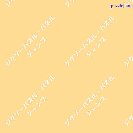
puzzlejump