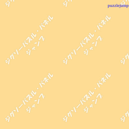
puzzlejump