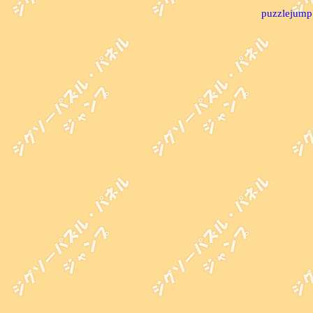
puzzlejump