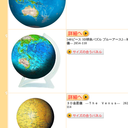
540ピース 3D球体パズル ブルーアース2―
儀― 2054-110
３Ｄ金星儀 ―Ｔｈｅ Ｖｅｎｕｓ― 202
114