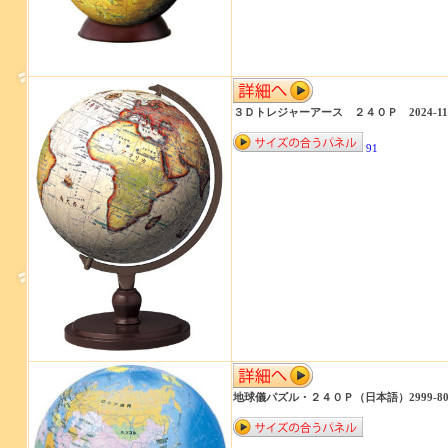
３Ｄトレジャーアース ２４０Ｐ 2024-11
91
地球儀パズル・２４０Ｐ（日本語）2999-80