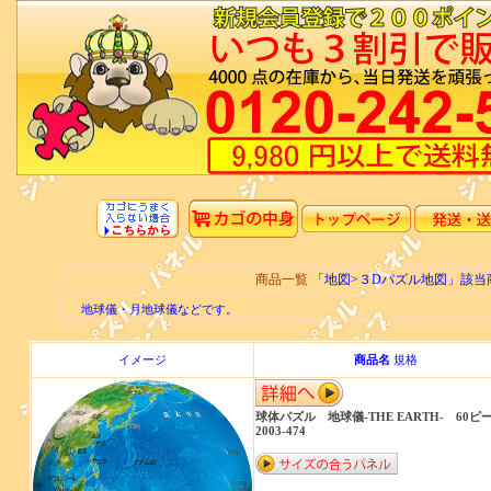
商品一覧
「地図>３Dパズル地図」該
地球儀・月地球儀などです。
イメージ
商品名
規格
球体パズル 地球儀-THE EARTH- 60
2003-474