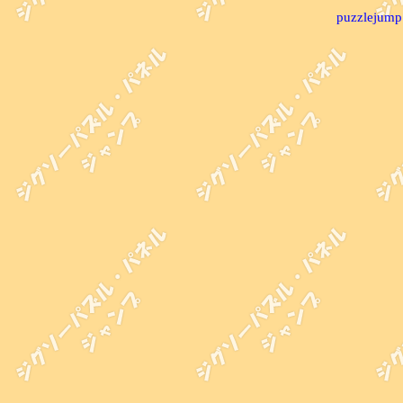
puzzlejump