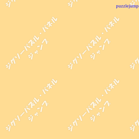
puzzlejump