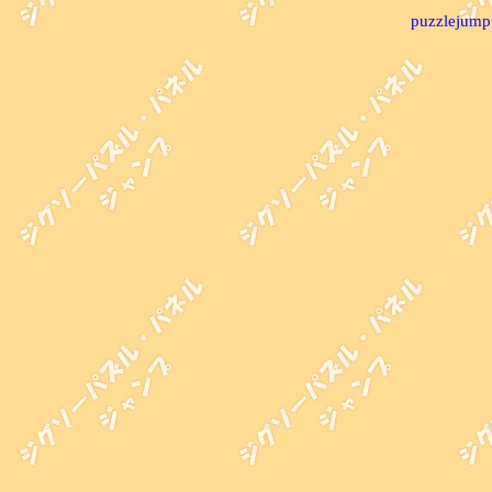
puzzlejump