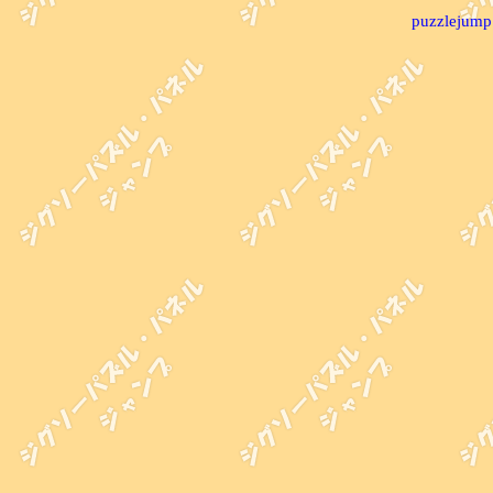
puzzlejump