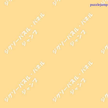
puzzlejump