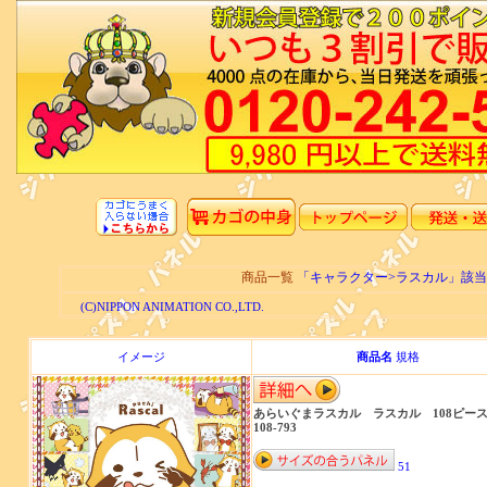
商品一覧
「キャラクター>ラスカル」該
(C)NIPPON ANIMATION CO.,LTD.
イメージ
商品名
規格
あらいぐまラスカル ラスカル 108ピ
108-793
51