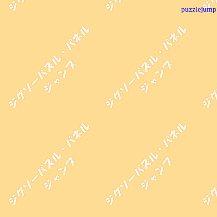
puzzlejump