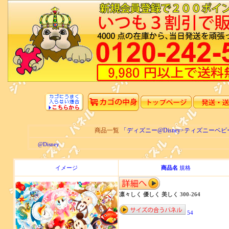
商品一覧
「ディズニー@Disney>ティズニー
@Disney
イメージ
商品名
規格
凛々しく 優しく 美しく 300-264
54