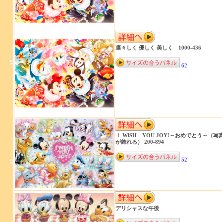
凛々しく 優しく 美しく 1000-436
62
Ｉ WlSH YOU JOY!～おめでとう～（写
が飾れる） 200-894
52
デリシャスな午後