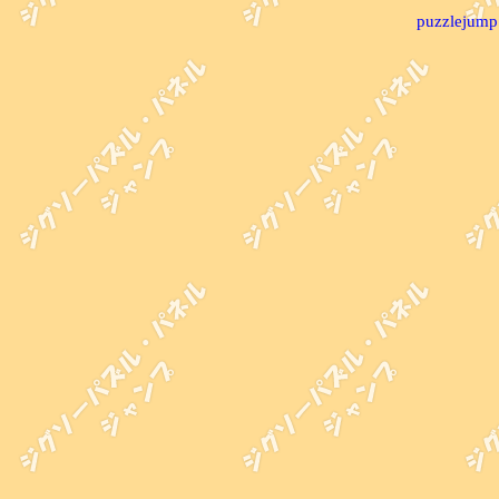
puzzlejump