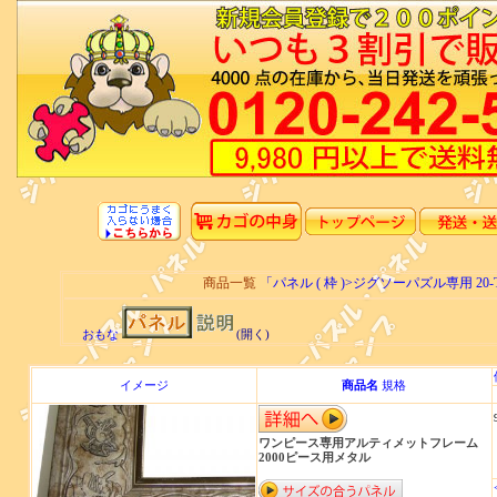
商品一覧
「パネル ( 枠 )>ジグソーパズル専用 2
おもな
(開く)
イメージ
商品名
規格
ワンピース専用アルティメットフレーム
2000ピース用メタル