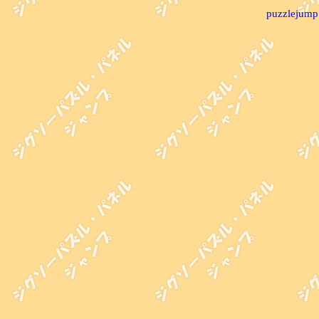
puzzlejump