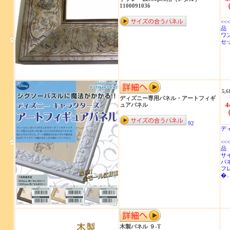
（
1100091036
<<
品 
ワ
セ
透
5,6
ディズニー専用パネル・アートフィギ
4
ュアパネル
（
92
デ
<<
品 
サイ
パネ
フ
�..
木製パネル ９-T