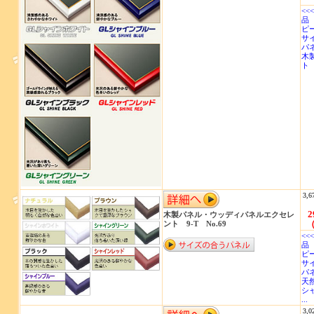
<<
品 
ピー
サイ
パネ
木
3,6
2
木製パネル・ウッディパネルエクセレ
（
ント 9-T No.69
<<
品 
ピー
サイ
パネ
天
シ
...
3,0