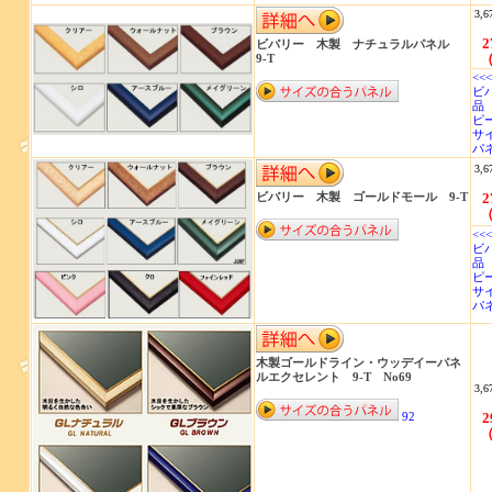
3,6
2
ビバリー 木製 ナチュラルパネル
（
9-T
<<
ビ
品 
ピ
サイ
パネ
3,6
ビバリー 木製 ゴールドモール 9-T
2
（
<<
ビ
品 
ピー
サイ
パネ
木製ゴールドライン・ウッデイーパネ
ルエクセレント 9-T No69
3,6
92
2
（