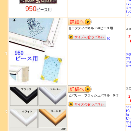
95
パズ
ミ
れ
ド..
セーフティパネル 950ピース用
3,8
2
92
（
@D
フ
ア
※
3,0
ビバリー フラッシュパネル 9-T
2
（
<<
ビ
品 
ピー
サイ
パネ