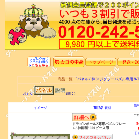
商品一覧
「パネル ( 枠 )>ジグソーパズル専用 
おもな
(開く)
価
イメージ
商品名
規格
7,2
5
ドラゴンボールZ専用パズルフレー
（
ム”神龍額”950ピース用
【 