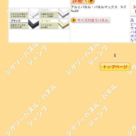
2
アルミパネル・パネルマックス 9-T
（
No69
<<
品 
ピー
サイ
パネ
ポ
な
1