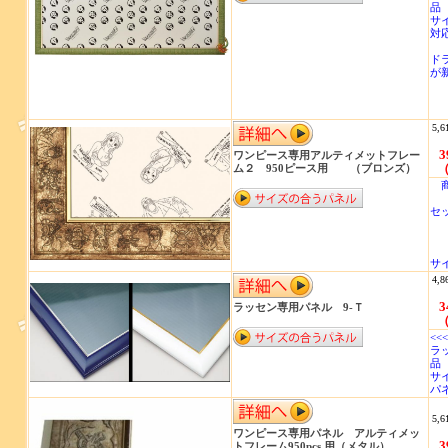
品 
サイ
対
ド
が
5,6
3
ワンピース専用アルティメットフレー
（
ム２ 950ピース用 （ブロンズ）
商
セ
透
サイ
4,8
3
ラッセン専用パネル 9-Ｔ
（
<<
ラ
品 
サイ
パネ
5,6
ワンピース専用パネル アルティメッ
3
トフレーム950pcs.用（メタル）