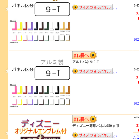
3,6
92
2
（
102
アルミパネル 9-T
3,0
92
2
（
102
4,6
3
ディズニー専用パネル950ｐ用
（
デ
92