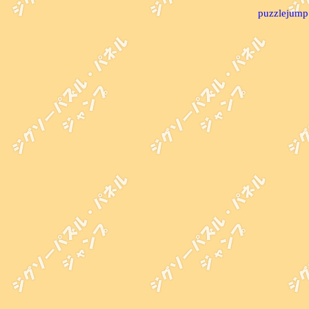
puzzlejump