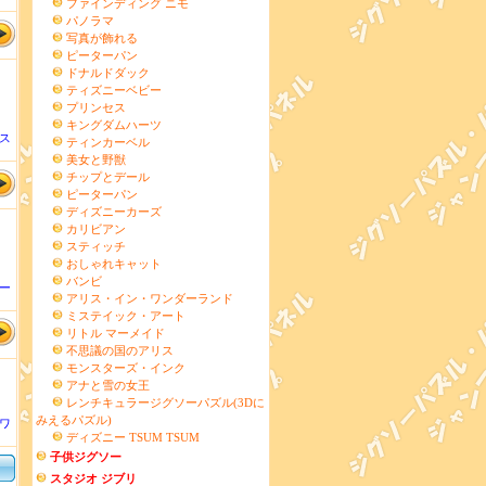
ファインディング ニモ
パノラマ
写真が飾れる
ピーターパン
ドナルドダック
ティズニーベビー
プリンセス
キングダムハーツ
ス
ティンカーベル
美女と野獣
チップとデール
ピーターパン
ディズニーカーズ
カリビアン
スティッチ
おしゃれキャット
バンビ
ー
アリス・イン・ワンダーランド
ミステイック・アート
リトル マーメイド
不思議の国のアリス
モンスターズ・インク
アナと雪の女王
レンチキュラージグソーパズル(3Dに
みえるパズル)
ワ
ディズニー TSUM TSUM
子供ジグソー
スタジオ ジブリ