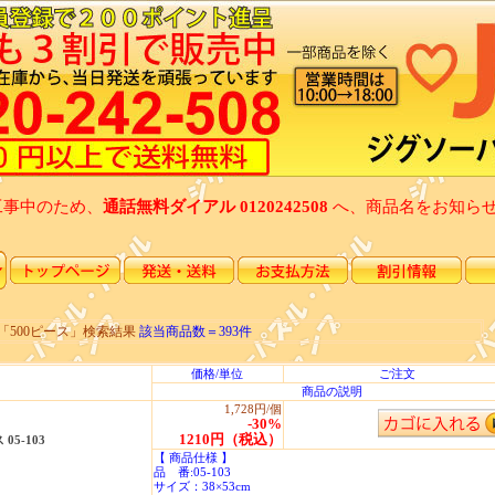
工事中のため、
通話無料ダイアル 0120242508
へ、商品名をお知ら
「500ピース」検索結果
該当商品数＝393件
価格/単位
ご注文
商品の説明
1,728円/個
-30%
1210円（税込）
5-103
【 商品仕様 】
品 番:05-103
サイズ：38×53cm