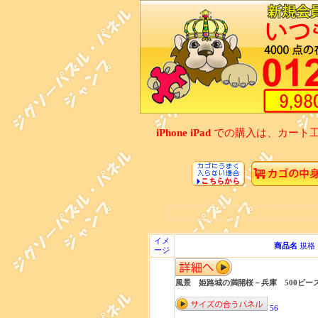
iPhone iPad
での購入は、カート
イメ
商品名
規格
ージ
風景 姫路城の満開桜－兵庫 500ピース 0
56