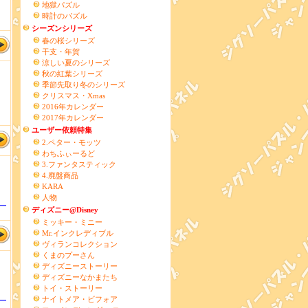
地獄パズル
時計のパズル
シーズンシリーズ
春の桜シリーズ
干支・年賀
涼しい夏のシリーズ
秋の紅葉シリーズ
季節先取り冬のシリーズ
クリスマス・Xmas
2016年カレンダー
2017年カレンダー
ユーザー依頼特集
2.ペター・モッツ
わちふぃーるど
3.ファンタスティック
4.廃盤商品
KARA
人物
ー
ディズニー@Disney
ミッキー・ミニー
Mr.インクレディブル
ヴィランコレクション
くまのプーさん
ディズニーストーリー
ディズニーなかまたち
トイ・ストーリー
ナイトメア・ビフォア
ー