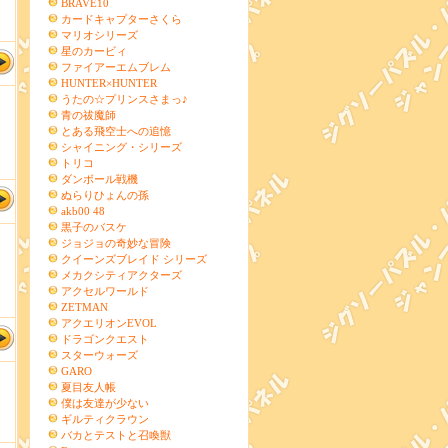
BRAVE10
カードキャプターさくら
マリオシリーズ
星のカービィ
ファイアーエムブレム
HUNTER×HUNTER
うたの☆プリンスさまっ♪
青の祓魔師
とある飛空士への追憶
シャイニング・シリーズ
トリコ
ダンボール戦機
ぬらりひょんの孫
akb00 48
黒子のバスケ
ジョジョの奇妙な冒険
クイーンズブレイド シリーズ
メカクシティアクターズ
アクセルワールド
ZETMAN
アクエリオンEVOL
ドラゴンクエスト
スターウォーズ
GARO
夏目友人帳
僕は友達が少ない
ギルティクラウン
バカとテストと召喚獣