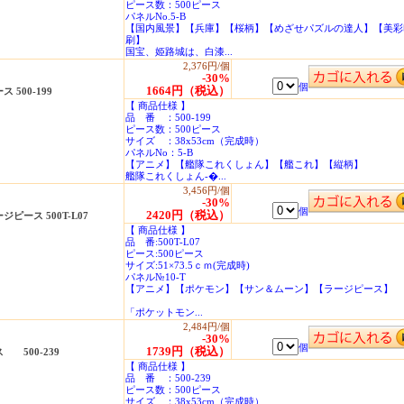
ピース数：500ピース
パネルNo.5-B
【国内風景】【兵庫】【桜柄】【めざせパズルの達人】【美彩
刷】
国宝、姫路城は、白漆...
2,376円/個
-30%
個
1664円（税込）
500-199
【 商品仕様 】
品 番 ：500-199
ピース数：500ピース
サイズ ：38x53cm（完成時）
パネルNo：5-B
【アニメ】【艦隊これくしょん】【艦これ】【縦柄】
艦隊これくしょん-�...
3,456円/個
-30%
個
2420円（税込）
ース 500T-L07
【 商品仕様 】
品 番:500T-L07
ピース:500ピース
サイズ:51×73.5ｃｍ(完成時)
パネル№10-T
【アニメ】【ポケモン】【サン＆ムーン】【ラージピース】
「ポケットモン...
2,484円/個
-30%
個
1739円（税込）
500-239
【 商品仕様 】
品 番 ：500-239
ピース数：500ピース
サイズ ：38x53cm（完成時）