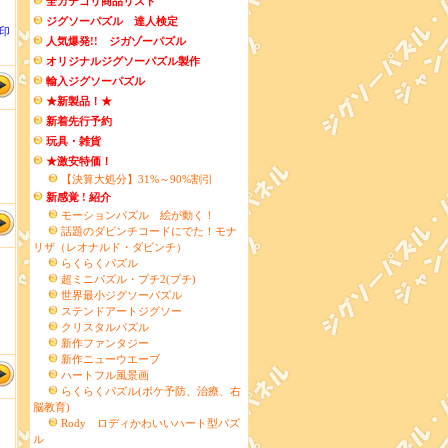
全カテゴリ商品リスト
ジグソーパズル 達人検定
印
人気爆発!! ジガゾーパズル
オリジナルジグソーパズル製作
輸入ジグソーパズル
★新製品！★
新着先行予約
玩具・雑貨
★激安特価！
【決算大処分】31%～90%割引
新感覚 ! 紹介
モーションパズル 絵が動く！
話題のダビンチコードにでた！モナ
リザ（レオナルド・ダビンチ）
らくらくパズル
超ミニパズル・プチ2(プチ)
世界最小ジグソーパズル
ステンドアートジグソー
クリスタルパズル
新作ファンタジー
新作ニューウエーブ
ハートフル風景画
らくらくパズル(ボケ予防、治療、右
脳教育)
Rody ロディかわいいハート型パズ
ル