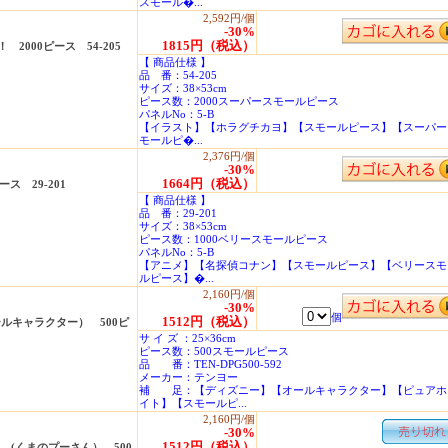
スモール�...
2,592円/個
-30%
1815円（税込）
000ピース 54-205
【 商品仕様 】
品 番：54-205
サイズ：38×53cm
ピース数：2000スーパースモールピース
パネルNo：5-B
【イラスト】【ホラグチカヨ】【スモールピース】【スーパー
モールピ�...
2,376円/個
-30%
1664円（税込）
ス 29-201
【 商品仕様 】
品 番：29-201
サイズ：38×53cm
ピース数：1000ベリースモールピース
パネルNo：5-B
【アニメ】【名探偵コナン】【スモールピース】【ベリースモ
ルピース】�...
2,160円/個
-30%
個
1512円（税込）
ルキャラクター） 500ピ
サ イ ズ ：25×36cm
ピース数：500スモールピース
品 番：TEN-DPG500-592
メーカー：テンヨー
補 足：【ディズニー】【オールキャラクター】【ピュアホ
イト】【スモールピ...
2,160円/個
-30%
1512円（税込）
 (くまのプーさん） 500