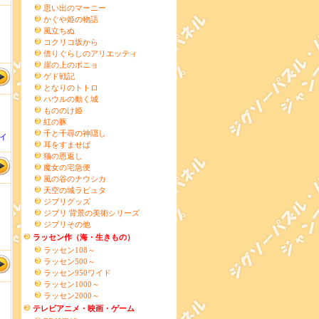
思い出のマーニー
かぐや姫の物語
風立ちぬ
コクリコ坂から
借りぐらしのアリエッティ
崖の上のポニョ
ゲド戦記
となりのトトロ
ハウルの動く城
もののけ姫
紅の豚
千と千尋の神隠し
イ
耳をすませば
猫の恩返し
魔女の宅急便
風の谷のナウシカ
天空の城ラピュタ
ジブリグッズ
ジブリ 背景の美術シリーズ
ジブリその他
ラッセン作（海・生きもの）
ラッセン108～
ラッセン500～
ラッセン950ワイド
ラッセン1000～
ラッセン2000～
テレビアニメ・映画・ゲーム