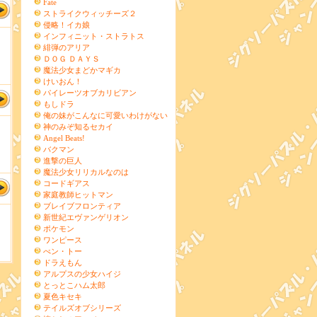
Fate
ストライクウィッチーズ２
侵略！イカ娘
インフィニット・ストラトス
緋弾のアリア
ＤＯＧ ＤＡＹＳ
魔法少女まどかマギカ
けいおん！
パイレーツオブカリビアン
もしドラ
俺の妹がこんなに可愛いわけがない
神のみぞ知るセカイ
Angel Beats!
バクマン
進撃の巨人
魔法少女リリカルなのは
コードギアス
家庭教師ヒットマン
ブレイブフロンティア
新世紀エヴァンゲリオン
ポケモン
ワンピース
べン・トー
ドラえもん
アルプスの少女ハイジ
とっとこハム太郎
夏色キセキ
テイルズオブシリーズ