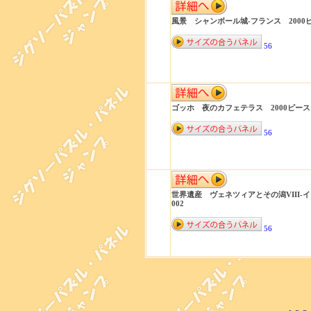
風景 シャンボール城-フランス 2000ピー
56
ゴッホ 夜のカフェテラス 2000ピース 5
56
世界遺産 ヴェネツィアとその潟VIII-イタ
002
56