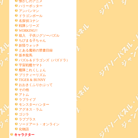
懐かしのアニメ
ハリーポッター
アンパンマン
ドラゴンボール
名探偵コナン
戦隊シリーズ
WORKING!!
箱入 子供ジグソーパズル
ちびまる子ちゃん
妖怪ウォッチ
とある魔術の禁書目録
坂本龍馬
パズル＆ドラゴンズ（パズドラ）
宇宙戦艦ヤマト
艦隊これくしょん
プリティーリズム
TIGER & BUNNY
おおきくふりかぶって
その他
アトム
ラブライブ
モンスターハンター
アグネス・ラム
ゴジラ
ラブプラス
ソードアート・オンライン
化物語
キャラクター