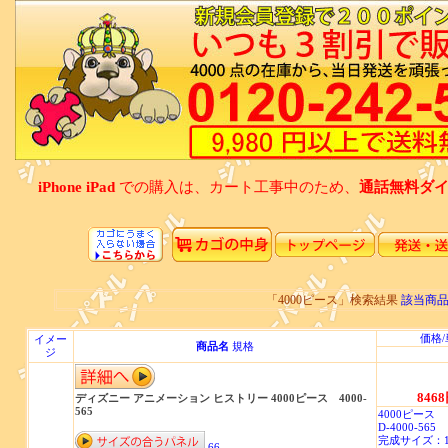
iPhone iPad
での購入は、カート工事中のため、
通話無料ダイアル
「4000ピース」検索結果
該当商品
価格
イメー
商品名
規格
ジ
846
ディズニー アニメーション ヒストリー 4000ピース 4000-
565
4000ピース
D-4000-565
完成サイズ：102
66